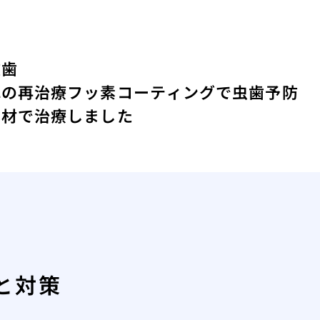
抜歯
れの再治療
フッ素コーティングで虫歯予防
素材で治療しました
と対策