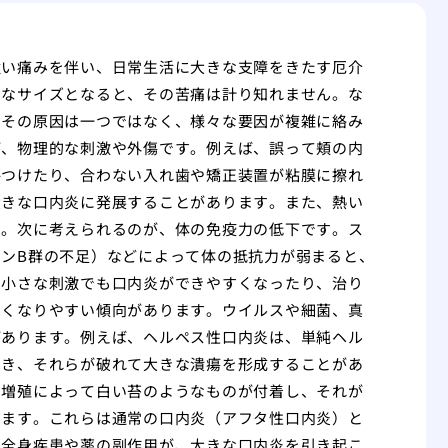
強い痛みを伴い、日常生活に大きな支障をきたす厄介
きなサイズとなると、その苦痛は計り知れません。な
。その原因は一つではなく、様々な要因が複雑に絡み
が、物理的な刺激や外傷です。例えば、誤って頬の内
傷つけたり、合わない入れ歯や矯正装置が粘膜に擦れ
大きな口内炎に発展することがあります。また、熱い
す。次に考えられるのが、体の免疫力の低下です。ス
ンB群の不足）などによって体の抵抗力が弱まると、
な小さな刺激でも口内炎ができやすくなったり、治り
きくなりやすい傾向があります。ウイルスや細菌、真
があります。例えば、ヘルペス性口内炎は、単純ヘル
でき、それらが破れて大きな潰瘍を形成することがあ
の増殖によって白い苔のようなものが付着し、それが
します。これらは通常の口内炎（アフタ性口内炎）と
の全身疾患や薬の副作用が、大きな口内炎を引き起こ