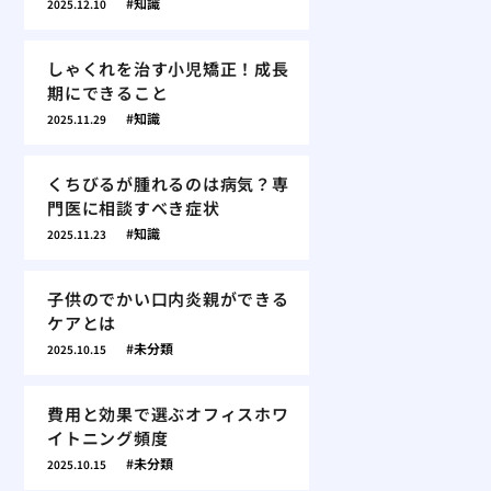
知識
2025.12.10
しゃくれを治す小児矯正！成長
期にできること
知識
2025.11.29
くちびるが腫れるのは病気？専
門医に相談すべき症状
知識
2025.11.23
子供のでかい口内炎親ができる
ケアとは
未分類
2025.10.15
費用と効果で選ぶオフィスホワ
イトニング頻度
未分類
2025.10.15