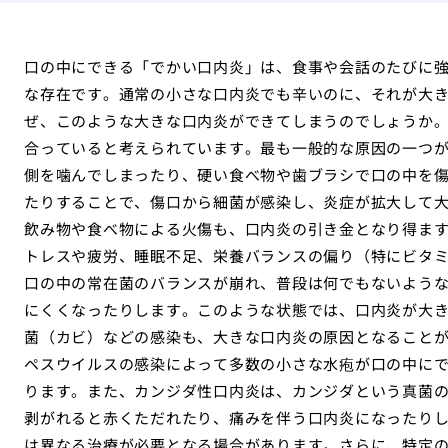
口の中にできる「でかい口内炎」は、食事や会話のたびに
な存在です。通常の小さな口内炎でも辛いのに、それが大
ぜ、このような大きな口内炎ができてしまうのでしょうか
合っていると考えられています。最も一般的な原因の一つ
側を噛んでしまったり、硬い食べ物や歯ブラシで口の中を
たりすることで、傷口から細菌が感染し、炎症が拡大して
飲み物や食べ物による火傷も、口内炎の引き金となり得ま
トレスや疲労、睡眠不足、栄養バランスの偏り（特にビタミ
口の中の常在菌のバランスが崩れ、普段は何でもないよう
にくくなったりします。このような状態では、口内炎が大
菌（カビ）などの感染も、大きな口内炎の原因となること
ペスウイルスの感染によって多数の小さな水疱が口の中に
ります。また、カンジダ性口内炎は、カンジダという真菌
剥がれると赤くただれたり、痛みを伴う口内炎になったり
は異なる治療が必要となる場合があります。さらに、特定