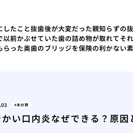
にしたこと
抜歯後が大変だった親知らずの
で以前かぶせていた歯の詰め物が取れてそ
もらった
奥歯のブリッジを保険の利かない
.03
未分類
でかい口内炎なぜできる？原因