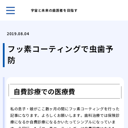
宇宙と未来の歯医者を目指す
親知
める
2019.08.04
抜歯
抜歯
フッ素コーティングで虫歯予
家の
防
科医
の詰
フッ
歯科
を塗
自費診療での医療費
奥歯
い素
私の息子・娘がここ数ヶ月の間にフッ素コーティングを行った
歯医
記事になります。よろしくお願いします。歯科治療では保険診
た
療になるか自費診療になるかいたってシンプルになっていま