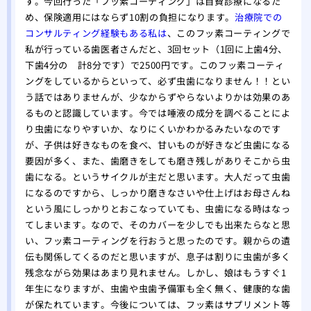
す。今回行った「フッ素コーティング」は自費診療になるた
め、保険適用にはならず10割の負担になります。
治療院での
コンサルティング経験もある私は
、このフッ素コーティングで
私が行っている歯医者さんだと、3回セット（1回に上歯4分、
下歯4分の 計8分です）で2500円です。このフッ素コーティ
ングをしているからといって、必ず虫歯になりません！！とい
う話ではありませんが、少なからずやらないよりかは効果のあ
るものと認識しています。今では唾液の成分を調べることによ
り虫歯になりやすいか、なりにくいかわかるみたいなのです
が、子供は好きなものを食べ、甘いものが好きなど虫歯になる
要因が多く、また、歯磨きをしても磨き残しがありそこから虫
歯になる。というサイクルが主だと思います。大人だって虫歯
になるのですから、しっかり磨きなさいや仕上げはお母さんね
という風にしっかりとおこなっていても、虫歯になる時はなっ
てしまいます。なので、そのカバーを少しでも出来たらなと思
い、フッ素コーティングを行おうと思ったのです。親からの遺
伝も関係してくるのだと思いますが、息子は割りに虫歯が多く
残念ながら効果はあまり見れません。しかし、娘はもうすぐ1
年生になりますが、虫歯や虫歯予備軍も全く無く、健康的な歯
が保たれています。今後については、フッ素はサプリメント等