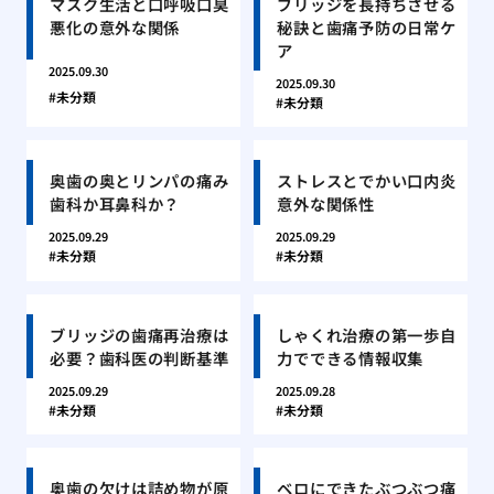
マスク生活と口呼吸口臭
ブリッジを長持ちさせる
悪化の意外な関係
秘訣と歯痛予防の日常ケ
ア
2025.09.30
2025.09.30
未分類
未分類
奥歯の奥とリンパの痛み
ストレスとでかい口内炎
歯科か耳鼻科か？
意外な関係性
2025.09.29
2025.09.29
未分類
未分類
ブリッジの歯痛再治療は
しゃくれ治療の第一歩自
必要？歯科医の判断基準
力でできる情報収集
2025.09.29
2025.09.28
未分類
未分類
奥歯の欠けは詰め物が原
ベロにできたぶつぶつ痛