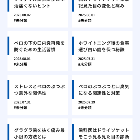
活痛くないヒント
記見た目の変化と痛み
2025.08.02
2025.08.01
未分類
未分類
ベロの下の口内炎再発を
ホワイトニング後の食事
防ぐための生活習慣
選び白い歯を保つ秘訣
2025.08.01
2025.07.31
未分類
未分類
ストレスとベロのぶつぶ
ベロのぶつぶつと口臭気
つ意外な関係性
になる関連性と対策
2025.07.31
2025.07.29
未分類
未分類
グラグラ歯を抜く痛み最
歯科医はドライソケット
小限の方法とは
をこう見る見た目の診断