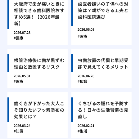
大阪府で歯が痛いときに
歯医者嫌いの子供への対
相談できる歯科医院おす
策は？親ができる工夫と
すめ5選！【2026年最
歯科医院選び
新】
2026.06.08
2026.07.28
医療
医療
根管治療後に歯が黒ずむ
虫歯放置の代償と早期受
理由と放置するリスク
診で見えてくるメリット
2026.05.31
2026.04.28
医療
知識
歯ぐきが下がった大人こ
くちびるの腫れを予防す
そ知りたいフッ素塗布の
る！日々の生活習慣の見
効果とは？
直し
2026.03.24
2026.02.21
知識
生活