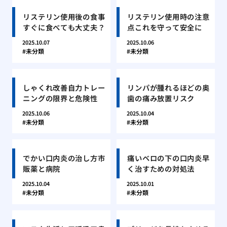
リステリン使用後の食事
リステリン使用時の注意
すぐに食べても大丈夫？
点これを守って安全に
2025.10.07
2025.10.06
未分類
未分類
しゃくれ改善自力トレー
リンパが腫れるほどの奥
ニングの限界と危険性
歯の痛み放置リスク
2025.10.06
2025.10.04
未分類
未分類
でかい口内炎の治し方市
痛いベロの下の口内炎早
販薬と病院
く治すための対処法
2025.10.04
2025.10.01
未分類
未分類