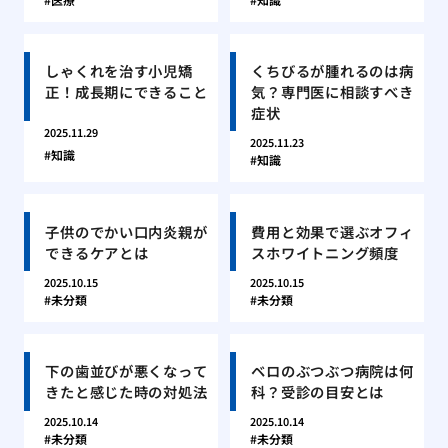
しゃくれを治す小児矯
くちびるが腫れるのは病
正！成長期にできること
気？専門医に相談すべき
症状
2025.11.29
2025.11.23
知識
知識
子供のでかい口内炎親が
費用と効果で選ぶオフィ
できるケアとは
スホワイトニング頻度
2025.10.15
2025.10.15
未分類
未分類
下の歯並びが悪くなって
ベロのぶつぶつ病院は何
きたと感じた時の対処法
科？受診の目安とは
2025.10.14
2025.10.14
未分類
未分類