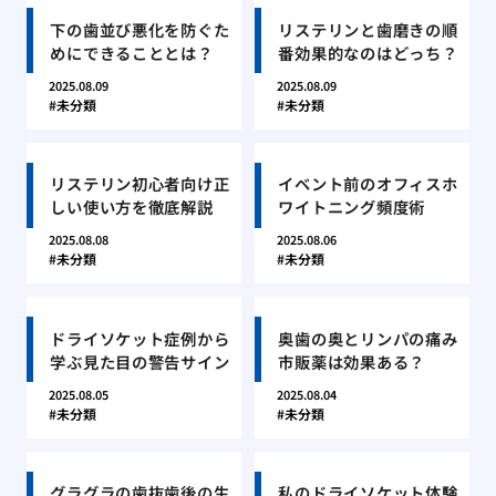
下の歯並び悪化を防ぐた
リステリンと歯磨きの順
めにできることとは？
番効果的なのはどっち？
2025.08.09
2025.08.09
未分類
未分類
リステリン初心者向け正
イベント前のオフィスホ
しい使い方を徹底解説
ワイトニング頻度術
2025.08.08
2025.08.06
未分類
未分類
ドライソケット症例から
奥歯の奥とリンパの痛み
学ぶ見た目の警告サイン
市販薬は効果ある？
2025.08.05
2025.08.04
未分類
未分類
グラグラの歯抜歯後の生
私のドライソケット体験