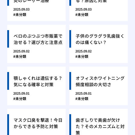
炎のレーザー治療
る？原因と対策
2025.09.03
2025.09.03
未分類
未分類
ベロのぶつぶつ市販薬で
子供のグラグラ乳歯抜く
治せる？選び方と注意点
のは痛くない？
2025.09.02
2025.09.02
未分類
未分類
顎しゃくれは遺伝する？
オフィスホワイトニング
気になる確率と対策
頻度相談の大切さ
2025.09.01
2025.09.01
未分類
未分類
マスク口臭を撃退！今日
歯ぎしりで奥歯が欠け
からできる予防と対策
た？そのメカニズムと対
策