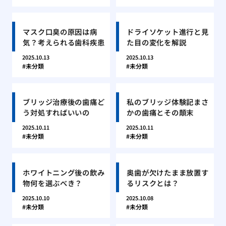
マスク口臭の原因は病
ドライソケット進行と見
気？考えられる歯科疾患
た目の変化を解説
2025.10.13
2025.10.13
未分類
未分類
ブリッジ治療後の歯痛ど
私のブリッジ体験記まさ
う対処すればいいの
かの歯痛とその顛末
2025.10.11
2025.10.11
未分類
未分類
ホワイトニング後の飲み
奥歯が欠けたまま放置す
物何を選ぶべき？
るリスクとは？
2025.10.10
2025.10.08
未分類
未分類