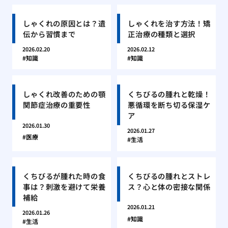
しゃくれの原因とは？遺
しゃくれを治す方法！矯
伝から習慣まで
正治療の種類と選択
2026.02.20
2026.02.12
知識
知識
しゃくれ改善のための顎
くちびるの腫れと乾燥！
関節症治療の重要性
悪循環を断ち切る保湿ケ
ア
2026.01.30
2026.01.27
医療
生活
くちびるが腫れた時の食
くちびるの腫れとストレ
事は？刺激を避けて栄養
ス？心と体の密接な関係
補給
2026.01.21
2026.01.26
知識
生活