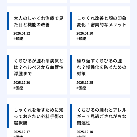
大人のしゃくれ治療で見
しゃくれ改善と顔の印象
た目と機能の改善
変化！審美的なメリット
2026.01.12
2026.01.10
知識
知識
くちびるが腫れる病気と
繰り返すくちびるの腫
は？ヘルペスから血管性
れ？慢性化を防ぐための
浮腫まで
対策
2025.12.30
2025.12.25
医療
医療
しゃくれを治すために知
くちびるの腫れとアレル
っておきたい外科手術の
ギー？見過ごされがちな
選択肢
関連性
2025.12.17
2025.12.10
医療
知識