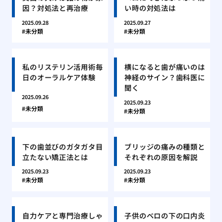
因？対処法と再治療
い時の対処法は
2025.09.28
2025.09.27
未分類
未分類
私のリステリン活用術毎
横になると歯が痛いのは
日のオーラルケア体験
神経のサイン？歯科医に
聞く
2025.09.26
2025.09.23
未分類
未分類
下の歯並びのガタガタ目
ブリッジの痛みの種類と
立たない矯正法とは
それぞれの原因を解説
2025.09.23
2025.09.23
未分類
未分類
自力ケアと専門治療しゃ
子供のベロの下の口内炎