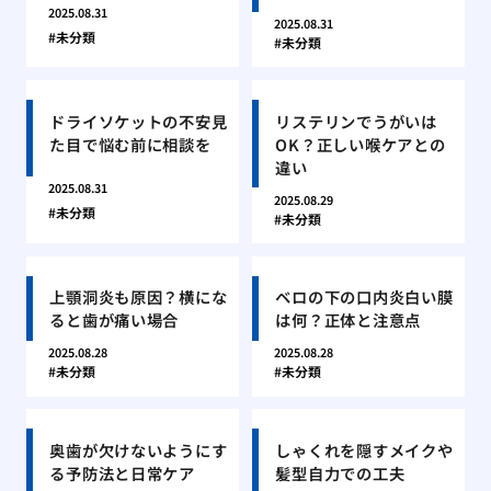
2025.08.31
2025.08.31
未分類
未分類
ドライソケットの不安見
リステリンでうがいは
た目で悩む前に相談を
OK？正しい喉ケアとの
違い
2025.08.31
2025.08.29
未分類
未分類
上顎洞炎も原因？横にな
ベロの下の口内炎白い膜
ると歯が痛い場合
は何？正体と注意点
2025.08.28
2025.08.28
未分類
未分類
奥歯が欠けないようにす
しゃくれを隠すメイクや
る予防法と日常ケア
髪型自力での工夫