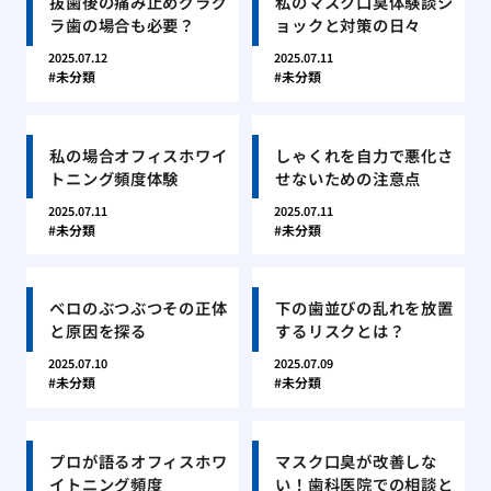
抜歯後の痛み止めグラグ
私のマスク口臭体験談シ
ラ歯の場合も必要？
ョックと対策の日々
2025.07.12
2025.07.11
未分類
未分類
私の場合オフィスホワイ
しゃくれを自力で悪化さ
トニング頻度体験
せないための注意点
2025.07.11
2025.07.11
未分類
未分類
ベロのぶつぶつその正体
下の歯並びの乱れを放置
と原因を探る
するリスクとは？
2025.07.10
2025.07.09
未分類
未分類
プロが語るオフィスホワ
マスク口臭が改善しな
イトニング頻度
い！歯科医院での相談と