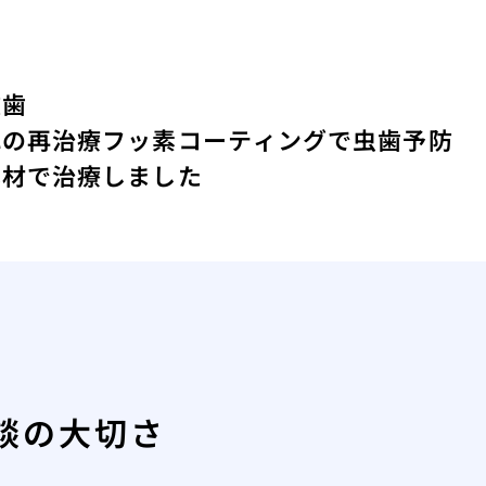
抜歯
れの再治療
フッ素コーティングで虫歯予防
素材で治療しました
談の大切さ