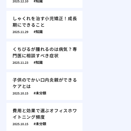
知識
2025.12.10
しゃくれを治す小児矯正！成長
期にできること
知識
2025.11.29
くちびるが腫れるのは病気？専
門医に相談すべき症状
知識
2025.11.23
子供のでかい口内炎親ができる
ケアとは
未分類
2025.10.15
費用と効果で選ぶオフィスホワ
イトニング頻度
未分類
2025.10.15