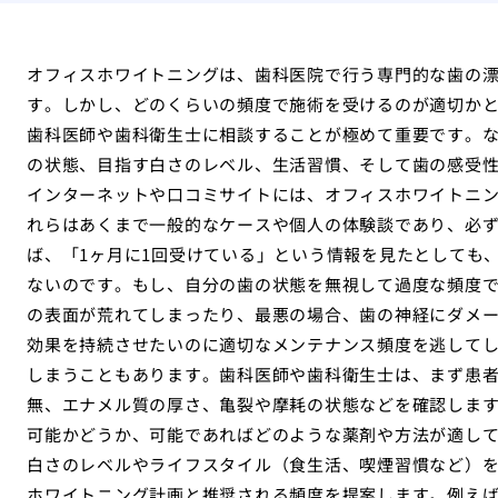
オフィスホワイトニングは、歯科医院で行う専門的な歯の
す。しかし、どのくらいの頻度で施術を受けるのが適切か
歯科医師や歯科衛生士に相談することが極めて重要です。
の状態、目指す白さのレベル、生活習慣、そして歯の感受
インターネットや口コミサイトには、オフィスホワイトニ
れらはあくまで一般的なケースや個人の体験談であり、必
ば、「1ヶ月に1回受けている」という情報を見たとしても
ないのです。もし、自分の歯の状態を無視して過度な頻度
の表面が荒れてしまったり、最悪の場合、歯の神経にダメ
効果を持続させたいのに適切なメンテナンス頻度を逃して
しまうこともあります。歯科医師や歯科衛生士は、まず患
無、エナメル質の厚さ、亀裂や摩耗の状態などを確認しま
可能かどうか、可能であればどのような薬剤や方法が適し
白さのレベルやライフスタイル（食生活、喫煙習慣など）
ホワイトニング計画と推奨される頻度を提案します。例え