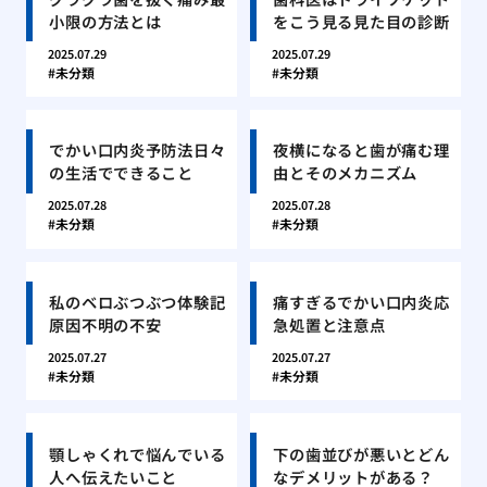
小限の方法とは
をこう見る見た目の診断
2025.07.29
2025.07.29
未分類
未分類
でかい口内炎予防法日々
夜横になると歯が痛む理
の生活でできること
由とそのメカニズム
2025.07.28
2025.07.28
未分類
未分類
私のベロぶつぶつ体験記
痛すぎるでかい口内炎応
原因不明の不安
急処置と注意点
2025.07.27
2025.07.27
未分類
未分類
顎しゃくれで悩んでいる
下の歯並びが悪いとどん
人へ伝えたいこと
なデメリットがある？