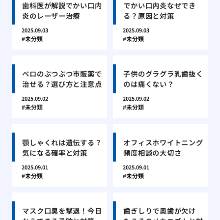
歯科医が解説でかい口内
でかい口内炎なぜでき
炎のレーザー治療
る？原因と対策
2025.09.03
2025.09.03
未分類
未分類
ベロのぶつぶつ市販薬で
子供のグラグラ乳歯抜く
治せる？選び方と注意点
のは痛くない？
2025.09.02
2025.09.02
未分類
未分類
顎しゃくれは遺伝する？
オフィスホワイトニング
気になる確率と対策
頻度相談の大切さ
2025.09.01
2025.09.01
未分類
未分類
マスク口臭を撃退！今日
歯ぎしりで奥歯が欠け