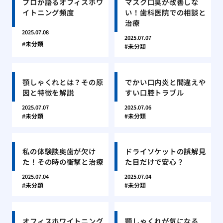
プロが語るオフィスホワ
マスク口臭が改善しな
イトニング頻度
い！歯科医院での相談と
治療
2025.07.08
2025.07.07
未分類
未分類
顎しゃくれとは？その原
でかい口内炎と間違えや
因と特徴を解説
すい口腔トラブル
2025.07.07
2025.07.06
未分類
未分類
私の体験談奥歯が欠け
ドライソケットの誤解見
た！その時の衝撃と治療
た目だけで安心？
2025.07.04
2025.07.04
未分類
未分類
オフィスホワイトニング
顎しゃくれが気になる…