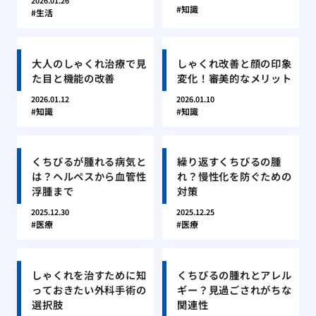
2026.01.26
知識
生活
大人のしゃくれ治療で見
しゃくれ改善と顔の印象
た目と機能の改善
変化！審美的なメリット
2026.01.12
2026.01.10
知識
知識
くちびるが腫れる病気と
繰り返すくちびるの腫
は？ヘルペスから血管性
れ？慢性化を防ぐための
浮腫まで
対策
2025.12.30
2025.12.25
医療
医療
しゃくれを治すために知
くちびるの腫れとアレル
っておきたい外科手術の
ギー？見過ごされがちな
選択肢
関連性