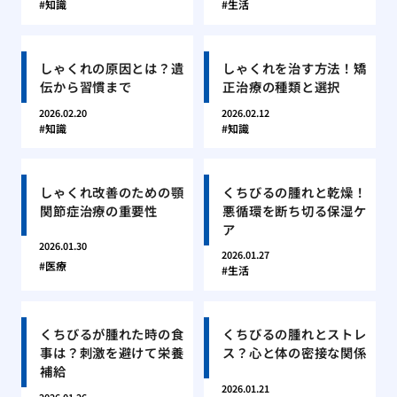
知識
生活
しゃくれの原因とは？遺
しゃくれを治す方法！矯
伝から習慣まで
正治療の種類と選択
2026.02.20
2026.02.12
知識
知識
しゃくれ改善のための顎
くちびるの腫れと乾燥！
関節症治療の重要性
悪循環を断ち切る保湿ケ
ア
2026.01.30
2026.01.27
医療
生活
くちびるが腫れた時の食
くちびるの腫れとストレ
事は？刺激を避けて栄養
ス？心と体の密接な関係
補給
2026.01.21