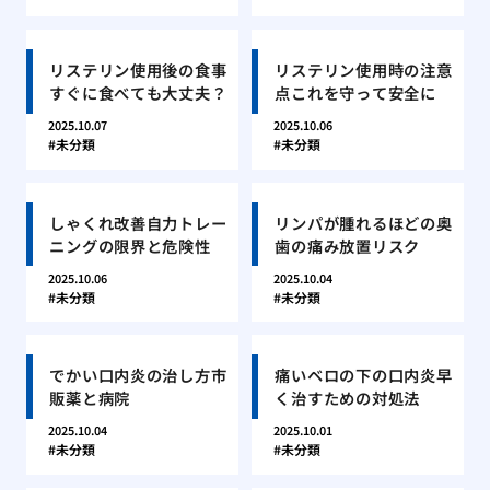
リステリン使用後の食事
リステリン使用時の注意
すぐに食べても大丈夫？
点これを守って安全に
2025.10.07
2025.10.06
未分類
未分類
しゃくれ改善自力トレー
リンパが腫れるほどの奥
ニングの限界と危険性
歯の痛み放置リスク
2025.10.06
2025.10.04
未分類
未分類
でかい口内炎の治し方市
痛いベロの下の口内炎早
販薬と病院
く治すための対処法
2025.10.04
2025.10.01
未分類
未分類