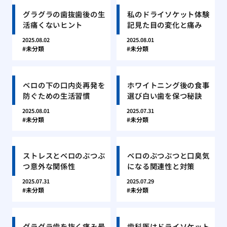
グラグラの歯抜歯後の生
私のドライソケット体験
活痛くないヒント
記見た目の変化と痛み
2025.08.02
2025.08.01
未分類
未分類
ベロの下の口内炎再発を
ホワイトニング後の食事
防ぐための生活習慣
選び白い歯を保つ秘訣
2025.08.01
2025.07.31
未分類
未分類
ストレスとベロのぶつぶ
ベロのぶつぶつと口臭気
つ意外な関係性
になる関連性と対策
2025.07.31
2025.07.29
未分類
未分類
グラグラ歯を抜く痛み最
歯科医はドライソケット