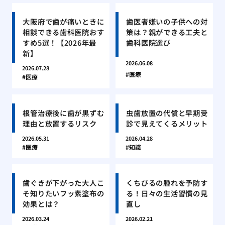
大阪府で歯が痛いときに
歯医者嫌いの子供への対
相談できる歯科医院おす
策は？親ができる工夫と
すめ5選！【2026年最
歯科医院選び
新】
2026.06.08
2026.07.28
医療
医療
根管治療後に歯が黒ずむ
虫歯放置の代償と早期受
理由と放置するリスク
診で見えてくるメリット
2026.05.31
2026.04.28
医療
知識
歯ぐきが下がった大人こ
くちびるの腫れを予防す
そ知りたいフッ素塗布の
る！日々の生活習慣の見
効果とは？
直し
2026.03.24
2026.02.21