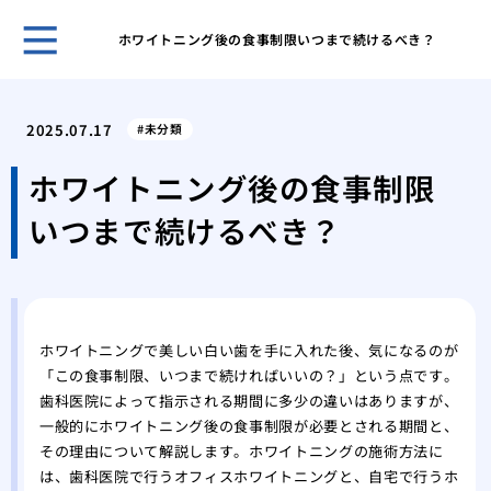
ホワイトニング後の食事制限いつまで続けるべき？
親知
める
2025.07.17
未分類
抜歯
抜歯
ホワイトニング後の食事制限
家の
いつまで続けるべき？
科医
の詰
フッ
歯科
を塗
ホワイトニングで美しい白い歯を手に入れた後、気になるのが
奥歯
「この食事制限、いつまで続ければいいの？」という点です。
い素
歯科医院によって指示される期間に多少の違いはありますが、
歯医
一般的にホワイトニング後の食事制限が必要とされる期間と、
た
その理由について解説します。ホワイトニングの施術方法に
は、歯科医院で行うオフィスホワイトニングと、自宅で行うホ