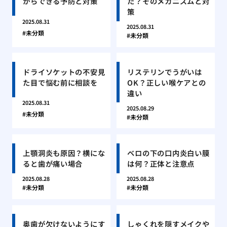
からできる予防と対策
た？そのメカニズムと対
策
2025.08.31
2025.08.31
未分類
未分類
ドライソケットの不安見
リステリンでうがいは
た目で悩む前に相談を
OK？正しい喉ケアとの
違い
2025.08.31
2025.08.29
未分類
未分類
上顎洞炎も原因？横にな
ベロの下の口内炎白い膜
ると歯が痛い場合
は何？正体と注意点
2025.08.28
2025.08.28
未分類
未分類
奥歯が欠けないようにす
しゃくれを隠すメイクや