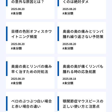
の意外な原因とは？
くのは絶対ダメ
2025.08.20
2025.08.20
未分類
未分類
目標の色別オフィスホワ
奥歯の奥の痛みとリンパ
イトニング頻度
腫れ繰り返さない予防策
2025.08.20
2025.08.20
未分類
未分類
奥歯の奥とリンパの痛み
奥歯の奥が痛くリンパも
早く治すための対処法
腫れる時の応急処置
2025.08.19
2025.08.18
未分類
未分類
ベロのぶつぶつ白い場合
顎関節症マウスピースの
と赤い場合の違い
正しい使い方と注意点