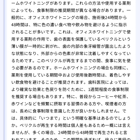
ームホワイトニングがあります。これらの方法や使用する薬剤
によっても、食事制限の推奨期間が異なる場合があります。一
般的に、オフィスホワイトニングの場合、施術後24時間から
48時間は、特に色の濃い食べ物や飲み物を避けるように指示
されることが多いです。これは、オフィスホワイトニングで使
用する薬剤の作用で、歯の表面を保護しているペリクルという
薄い膜が一時的に剥がれ、歯の内部の象牙細管が露出したよう
な状態になり、外部からの色素が非常に沈着しやすくなってい
るためです。このペリクルが再生するまでの間、食事に気を使
う必要があるのです。ホームホワイトニングの場合も同様に、
薬剤を使用している期間中および使用後数時間は、着色しやす
い飲食物を避けることが推奨されます。歯科医院によっては、
より確実な効果と色戻りを防ぐために、1週間程度の食事制限
を推奨する場合もあります。特に、普段からコーヒーや紅茶、
赤ワインなどを頻繁に摂取する習慣のある方や、喫煙者の方
は、長めに食事制限を意識した方が良いかもしれません。で
は、具体的に「いつまで」という明確な基準はあるのでしょう
か。ペリクルが再生する時間は個人差もあるため一概には言え
ませんが、多くの場合、24時間から48時間で再生されると言
われています。そのため、この期間を過ぎれば、徐々に普段の