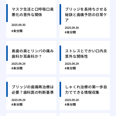
マスク生活と口呼吸口臭
ブリッジを長持ちさせる
悪化の意外な関係
秘訣と歯痛予防の日常ケ
ア
2025.09.30
2025.09.30
未分類
未分類
奥歯の奥とリンパの痛み
ストレスとでかい口内炎
歯科か耳鼻科か？
意外な関係性
2025.09.29
2025.09.29
未分類
未分類
ブリッジの歯痛再治療は
しゃくれ治療の第一歩自
必要？歯科医の判断基準
力でできる情報収集
2025.09.29
2025.09.28
未分類
未分類