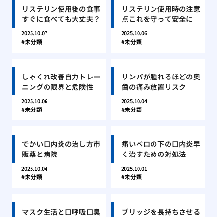
リステリン使用後の食事
リステリン使用時の注意
すぐに食べても大丈夫？
点これを守って安全に
2025.10.07
2025.10.06
未分類
未分類
しゃくれ改善自力トレー
リンパが腫れるほどの奥
ニングの限界と危険性
歯の痛み放置リスク
2025.10.06
2025.10.04
未分類
未分類
でかい口内炎の治し方市
痛いベロの下の口内炎早
販薬と病院
く治すための対処法
2025.10.04
2025.10.01
未分類
未分類
マスク生活と口呼吸口臭
ブリッジを長持ちさせる