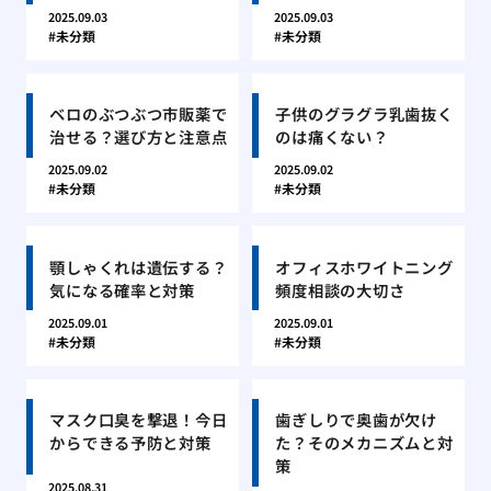
2025.09.03
2025.09.03
未分類
未分類
ベロのぶつぶつ市販薬で
子供のグラグラ乳歯抜く
治せる？選び方と注意点
のは痛くない？
2025.09.02
2025.09.02
未分類
未分類
顎しゃくれは遺伝する？
オフィスホワイトニング
気になる確率と対策
頻度相談の大切さ
2025.09.01
2025.09.01
未分類
未分類
マスク口臭を撃退！今日
歯ぎしりで奥歯が欠け
からできる予防と対策
た？そのメカニズムと対
策
2025.08.31