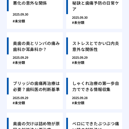
悪化の意外な関係
秘訣と歯痛予防の日常ケ
ア
2025.09.30
2025.09.30
未分類
未分類
奥歯の奥とリンパの痛み
ストレスとでかい口内炎
歯科か耳鼻科か？
意外な関係性
2025.09.29
2025.09.29
未分類
未分類
ブリッジの歯痛再治療は
しゃくれ治療の第一歩自
必要？歯科医の判断基準
力でできる情報収集
2025.09.29
2025.09.28
未分類
未分類
奥歯の欠けは詰め物が原
ベロにできたぶつぶつ痛