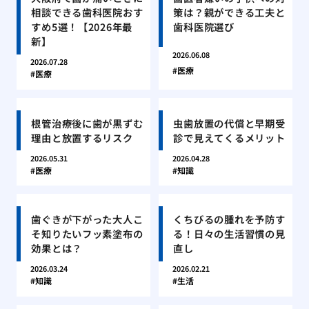
相談できる歯科医院おす
策は？親ができる工夫と
すめ5選！【2026年最
歯科医院選び
新】
2026.06.08
2026.07.28
医療
医療
根管治療後に歯が黒ずむ
虫歯放置の代償と早期受
理由と放置するリスク
診で見えてくるメリット
2026.05.31
2026.04.28
医療
知識
歯ぐきが下がった大人こ
くちびるの腫れを予防す
そ知りたいフッ素塗布の
る！日々の生活習慣の見
効果とは？
直し
2026.03.24
2026.02.21
知識
生活