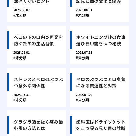
活痛くないヒント
記見た目の変化と痛み
2025.08.02
2025.08.01
未分類
未分類
ベロの下の口内炎再発を
ホワイトニング後の食事
防ぐための生活習慣
選び白い歯を保つ秘訣
2025.08.01
2025.07.31
未分類
未分類
ストレスとベロのぶつぶ
ベロのぶつぶつと口臭気
つ意外な関係性
になる関連性と対策
2025.07.31
2025.07.29
未分類
未分類
グラグラ歯を抜く痛み最
歯科医はドライソケット
小限の方法とは
をこう見る見た目の診断