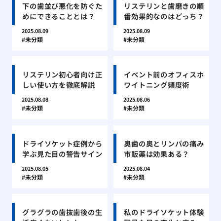
下の歯並び悪化を防ぐた
リステリンと歯磨きの順
めにできることとは？
番効果的なのはどっち？
2025.08.09
2025.08.09
未分類
未分類
リステリン初心者向け正
イベント前のオフィスホ
しい使い方を徹底解説
ワイトニング頻度術
2025.08.08
2025.08.06
未分類
未分類
ドライソケット症例から
奥歯の奥とリンパの痛み
学ぶ見た目の警告サイン
市販薬は効果ある？
2025.08.05
2025.08.04
未分類
未分類
グラグラの歯抜歯後の生
私のドライソケット体験