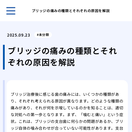
ブリッジの痛みの種類とそれぞれの原因を解説
親知
める
2025.09.23
未分類
抜歯
抜歯
ブリッジの痛みの種類とそれ
家の
ぞれの原因を解説
科医
の詰
フッ
歯科
を塗
ブリッジ治療後に感じる歯の痛みには、いくつかの種類があ
奥歯
り、それぞれ考えられる原因が異なります。どのような種類の
い素
痛みがあり、それが何を示唆しているのかを知ることは、適切
歯医
な対処への第一歩となります。まず、「噛むと痛い」という症
た
状。これは、ブリッジの支台歯に何らかの問題があるか、ブリ
ッジ自体の噛み合わせが合っていない可能性があります。支台