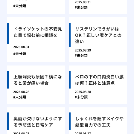
2025.08.31
未分類
未分類
ドライソケットの不安見
リステリンでうがいは
た目で悩む前に相談を
OK？正しい喉ケアとの
違い
2025.08.31
2025.08.29
未分類
未分類
上顎洞炎も原因？横にな
ベロの下の口内炎白い膜
ると歯が痛い場合
は何？正体と注意点
2025.08.28
2025.08.28
未分類
未分類
奥歯が欠けないようにす
しゃくれを隠すメイクや
る予防法と日常ケア
髪型自力での工夫
2025.08.27
2025.08.27