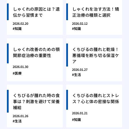
しゃくれの原因とは？遺
しゃくれを治す方法！矯
伝から習慣まで
正治療の種類と選択
2026.02.20
2026.02.12
知識
知識
しゃくれ改善のための顎
くちびるの腫れと乾燥！
関節症治療の重要性
悪循環を断ち切る保湿ケ
ア
2026.01.30
2026.01.27
医療
生活
くちびるが腫れた時の食
くちびるの腫れとストレ
事は？刺激を避けて栄養
ス？心と体の密接な関係
補給
2026.01.21
2026.01.26
知識
生活