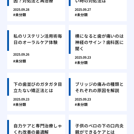
因？対処法と再治療
い時の対処法は
2025.09.28
2025.09.27
未分類
未分類
私のリステリン活用術毎
横になると歯が痛いのは
日のオーラルケア体験
神経のサイン？歯科医に
聞く
2025.09.26
2025.09.23
未分類
未分類
下の歯並びのガタガタ目
ブリッジの痛みの種類と
立たない矯正法とは
それぞれの原因を解説
2025.09.23
2025.09.23
未分類
未分類
自力ケアと専門治療しゃ
子供のベロの下の口内炎
くれ改善の最適解
親ができるケアとは