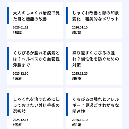
大人のしゃくれ治療で見
しゃくれ改善と顔の印象
た目と機能の改善
変化！審美的なメリット
2026.01.12
2026.01.10
知識
知識
くちびるが腫れる病気と
繰り返すくちびるの腫
は？ヘルペスから血管性
れ？慢性化を防ぐための
浮腫まで
対策
2025.12.30
2025.12.25
医療
医療
しゃくれを治すために知
くちびるの腫れとアレル
っておきたい外科手術の
ギー？見過ごされがちな
選択肢
関連性
2025.12.17
2025.12.10
医療
知識