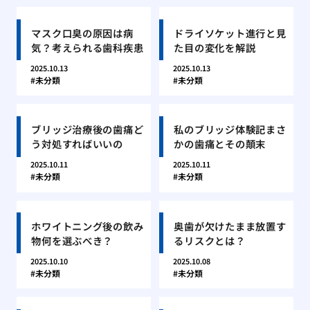
マスク口臭の原因は病
ドライソケット進行と見
気？考えられる歯科疾患
た目の変化を解説
2025.10.13
2025.10.13
未分類
未分類
ブリッジ治療後の歯痛ど
私のブリッジ体験記まさ
う対処すればいいの
かの歯痛とその顛末
2025.10.11
2025.10.11
未分類
未分類
ホワイトニング後の飲み
奥歯が欠けたまま放置す
物何を選ぶべき？
るリスクとは？
2025.10.10
2025.10.08
未分類
未分類