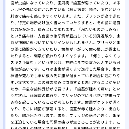
歯が虫歯になっていたり、歯周病で歯茎が弱っていたり、ある
いは根の先に炎症が起きている（根尖病巣）場合、噛むという
刺激で痛みを感じやすくなります。また、ブリッジが高すぎた
り、特定の場所だけ強く当たっていたりすると、その歯に過度
な力がかかり、痛みとして現れます。「冷たいものがしみる」
という痛みは、支台歯の象牙質が露出している知覚過敏や、虫
歯が神経に近づいているサインかもしれません。ブリッジと歯
の間に隙間ができていたり、歯茎が下がって歯の根元が露出し
たりすると、刺激が伝わりやすくなります。「何もしなくても
ズキズキ痛む」という場合は、神経にまで炎症が及んでいる可
能性が高いです。これは虫歯が深くまで進行した場合や、歯の
神経が死んでしまい根の先に膿が溜まっている場合に起こりや
すい症状です。この種の痛みは放置すると悪化することが多い
ため、早急な歯科受診が必要です。「歯茎が腫れて痛い」とい
う症状は、歯周病の進行や、ブリッジの下に食べ物が詰まって
炎症を起こしていることが考えられます。歯周ポケットが深く
なり、そこに細菌が繁殖すると、歯茎が赤く腫れたり、出血し
たり、膿が出たりします。また、ブリッジの適合が悪く、歯茎
を圧迫している場合も同様の痛みが生じることがあります。こ
れらの痛みの種類と特徴を理解し、自己判断せずに歯科医師に