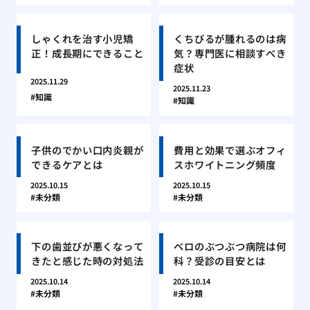
しゃくれを治す小児矯
くちびるが腫れるのは病
正！成長期にできること
気？専門医に相談すべき
症状
2025.11.29
2025.11.23
知識
知識
子供のでかい口内炎親が
費用と効果で選ぶオフィ
できるケアとは
スホワイトニング頻度
2025.10.15
2025.10.15
未分類
未分類
下の歯並びが悪くなって
ベロのぶつぶつ病院は何
きたと感じた時の対処法
科？受診の目安とは
2025.10.14
2025.10.14
未分類
未分類