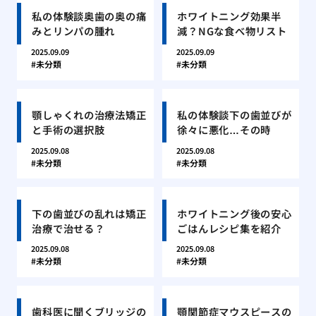
私の体験談奥歯の奥の痛
ホワイトニング効果半
みとリンパの腫れ
減？NGな食べ物リスト
2025.09.09
2025.09.09
未分類
未分類
顎しゃくれの治療法矯正
私の体験談下の歯並びが
と手術の選択肢
徐々に悪化…その時
2025.09.08
2025.09.08
未分類
未分類
下の歯並びの乱れは矯正
ホワイトニング後の安心
治療で治せる？
ごはんレシピ集を紹介
2025.09.08
2025.09.08
未分類
未分類
歯科医に聞くブリッジの
顎関節症マウスピースの